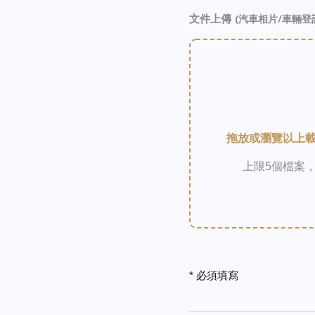
文件上傳
(汽車相片/車輛登
拖放或瀏覽以上載檔
上限5個檔案，
* 必須填寫