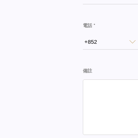
電話 *
+852
備註