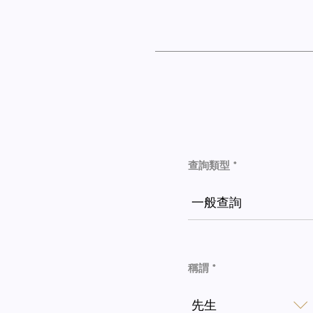
查詢類型 *
一般查詢
稱謂 *
先生