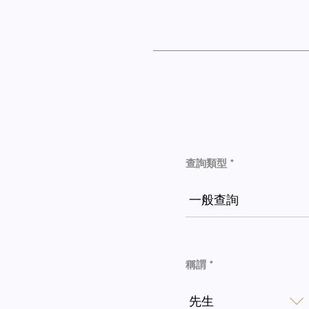
查詢類型 *
一般查詢
稱謂 *
先生