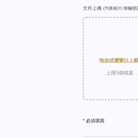
文件上傳
(汽車相片/車輛登
拖放或瀏覽以上載檔
上限5個檔案，
* 必須填寫