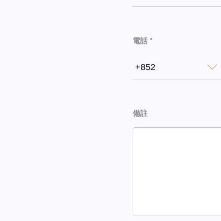
電話 *
+852
備註