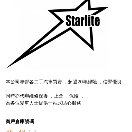
本公司專營各二手汽車買賣 ，超過20年經驗 ，信譽優良
。
同時亦代辦維修保養 ，上會 ，保險 ，
為各位愛車人士提供一站式貼心服務
商戶倉庫號碼
503 - 504 , 511