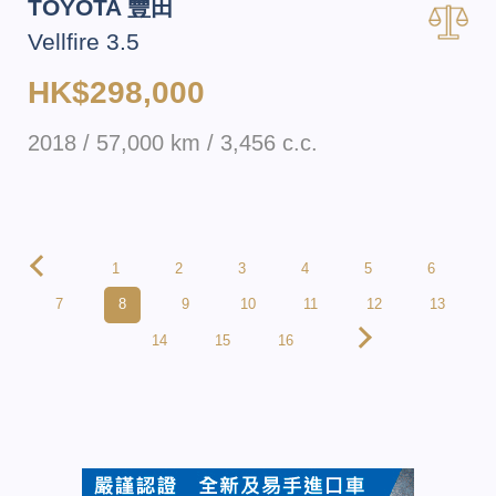
TOYOTA 豐田
Vellfire 3.5
HK$298,000
2018 / 57,000 km / 3,456 c.c.
1
2
3
4
5
6
7
8
9
10
11
12
13
14
15
16