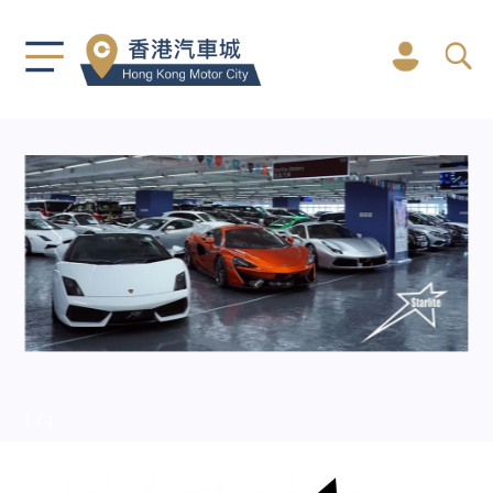
1
/ 1