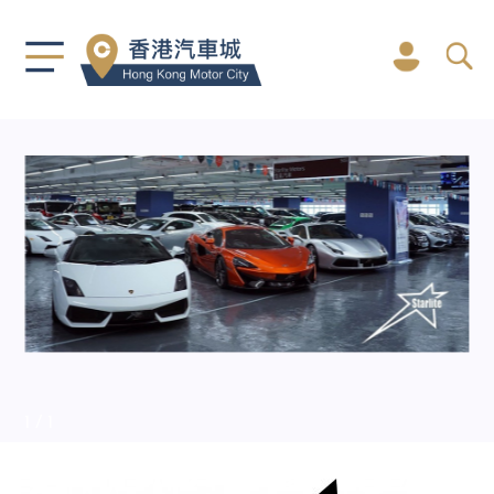
1
/ 1