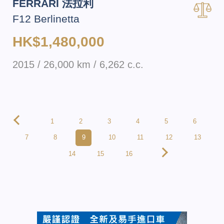
FERRARI 法拉利
F12 Berlinetta
HK$1,480,000
2015 / 26,000 km / 6,262 c.c.
1
2
3
4
5
6
7
8
9
10
11
12
13
14
15
16