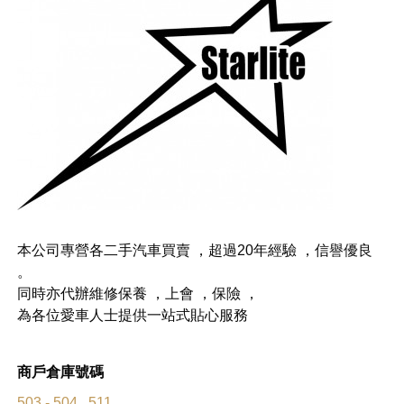
本公司專營各二手汽車買賣 ，超過20年經驗 ，信譽優良
。
同時亦代辦維修保養 ，上會 ，保險 ，
為各位愛車人士提供一站式貼心服務
商戶倉庫號碼
503 - 504 , 511