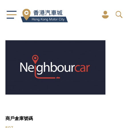
商戶倉庫號碼
507