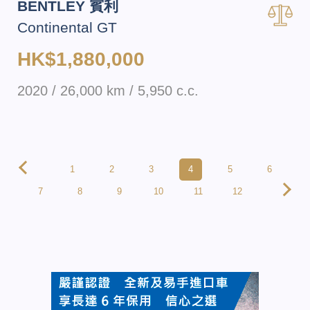
BENTLEY 賓利
Continental GT
HK$1,880,000
2020 / 26,000 km / 5,950 c.c.
1
2
3
4
5
6
7
8
9
10
11
12