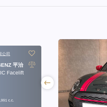
司
Z 平治
celift
.c.