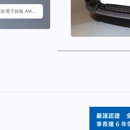
1首 行貨 Facelift 新款電子錶板 AMG Package 天幕頂 腳踢電尾冚 三記憶電座 Keyless 9-Tronic波箱 Carplay 後波鏡頭