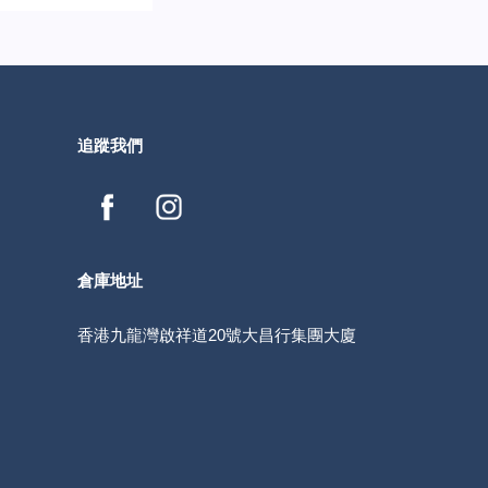
追蹤我們
倉庫地址
香港九龍灣啟祥道20號大昌行集團大廈