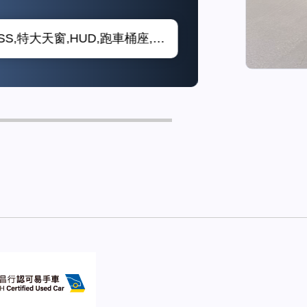
KEYLESS,特大天窗,HUD,跑車桶座,HARMAN KARDON 音響, 泊車鏡頭