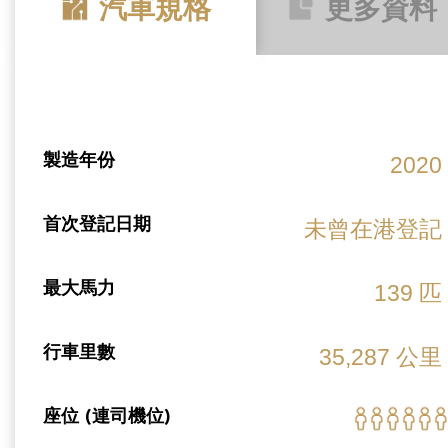
汽車規格
更多資料
製造年份
2020
首次登記日期
未曾在港登記
最大馬力
139 匹
行車里數
35,287 公里
座位 (連司機位)