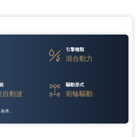
引擎種類
V
混合動力
統
驅動形式
速自動波
前輪驅動
料為準。