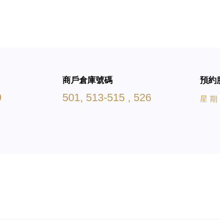
商戶倉庫號碼
預約
9
501, 513-515 , 526
星 期 