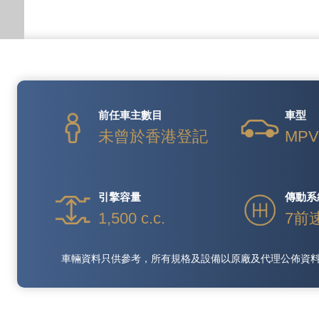
前任車主數目
車型
未曾於香港登記
MP
引擎容量
傳動系
1,500 c.c.
7前
車輛資料只供參考，所有規格及設備以原廠及代理公佈資