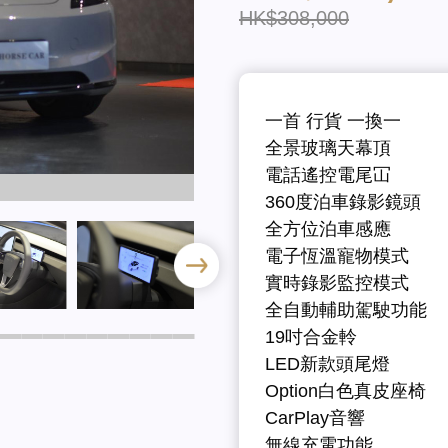
HK$308,000
一首 行貨 一換一
全景玻璃天幕頂
電話遙控電尾冚
360度泊車錄影鏡頭
全方位泊車感應
電子恆溫寵物模式
實時錄影監控模式
全自動輔助駕駛功能
19吋合金軨
LED新款頭尾燈
Option白色真皮座椅
CarPlay音響
無線充電功能