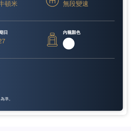
 牛頓米
無段變速
期日
內籠顏色
27
料為準。