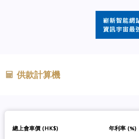
供款計算機
總上會車價 (HK$)
年利率 (%)