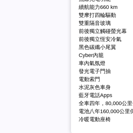
續航能力660 km
雙摩打四輪驅動
雙重隔音玻璃
前後獨立觸碰螢光幕
前後獨立恆安冷氣
黑色碳纖小尾翼
Cyber內籠
車內氣氛燈
發光電子門抽
電動索門
水泥灰色車身
藍牙電話Apps
全車四年，80,000公
電池八年160,000公里
冷暖電動座椅