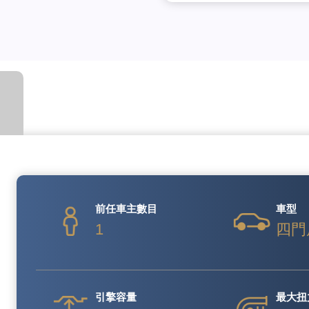
前任車主數目
車型
1
四門
引擎容量
最大扭