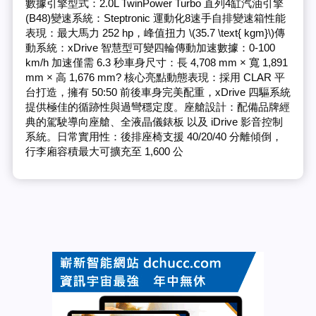
數據引擎型式：2.0L TwinPower Turbo 直列4缸汽油引擎
(B48)變速系統：Steptronic 運動化8速手自排變速箱性能
表現：最大馬力 252 hp，峰值扭力 \(35.7 \text{ kgm}\)傳
動系統：xDrive 智慧型可變四輪傳動加速數據：0-100
km/h 加速僅需 6.3 秒車身尺寸：長 4,708 mm × 寬 1,891
mm × 高 1,676 mm? 核心亮點動態表現：採用 CLAR 平
台打造，擁有 50:50 前後車身完美配重，xDrive 四驅系統
提供極佳的循跡性與過彎穩定度。座艙設計：配備品牌經
典的駕駛導向座艙、全液晶儀錶板 以及 iDrive 影音控制
系統。日常實用性：後排座椅支援 40/20/40 分離傾倒，
行李廂容積最大可擴充至 1,600 公