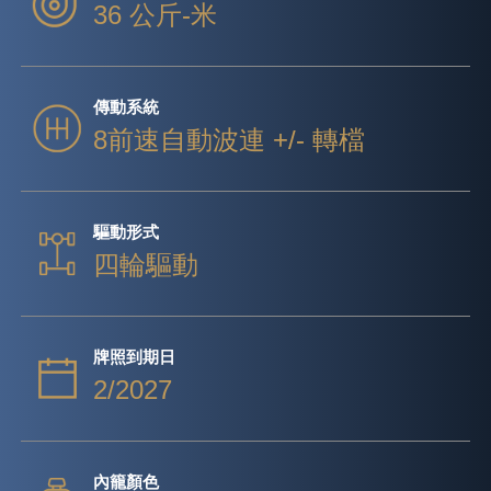
36 公斤-米
傳動系統
8前速自動波連 +/- 轉檔
驅動形式
四輪驅動
牌照到期日
2/2027
內籠顏色