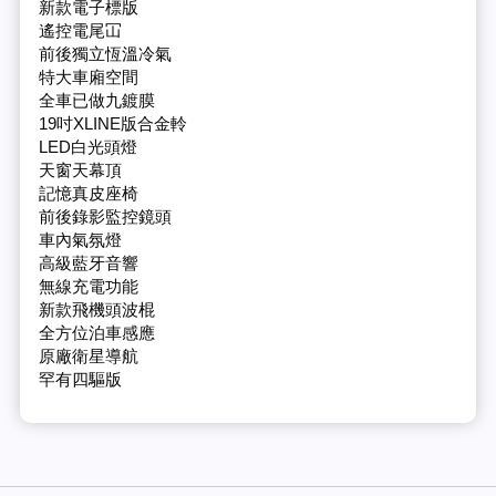
新款電子標版
遙控電尾冚
前後獨立恆溫冷氣
特大車廂空間
全車已做九鍍膜
19吋XLINE版合金軨
LED白光頭燈
天窗天幕頂
記憶真皮座椅
前後錄影監控鏡頭
車內氣氛燈
高級藍牙音響
無線充電功能
新款飛機頭波棍
全方位泊車感應
原廠衛星導航
罕有四驅版