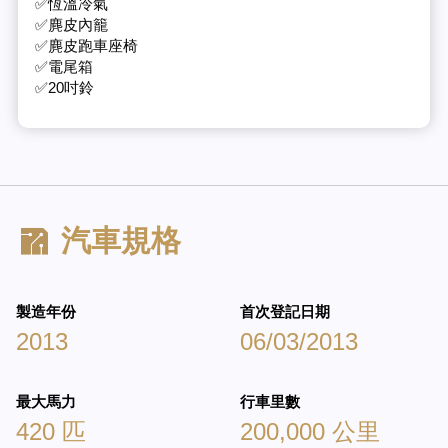
✅恆溫冷氣
✅麂皮內籠
✅麂皮跑車座椅
✅電尾箱
✅20吋鈴
汽車規格
製造年份
首次登記日期
2013
06/03/2013
最大馬力
行車里數
420 匹
200,000 公里