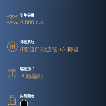
引擎容量
4,806 c.c.
傳動系統
8前速自動波連 +/- 轉檔
驅動形式
四輪驅動
內籠顏色