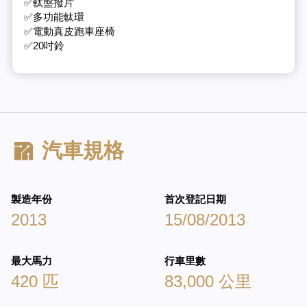
✅軚盤撥片
✅多功能軚環
✅電動真皮跑車座椅
✅20吋鈴
汽車規格
製造年份
首次登記日期
2013
15/08/2013
最大馬力
行車里數
420 匹
83,000 公里