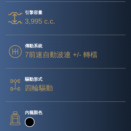
引擎容量
3,995 c.c.
傳動系統
7前速自動波連 +/- 轉檔
驅動形式
四輪驅動
內籠顏色