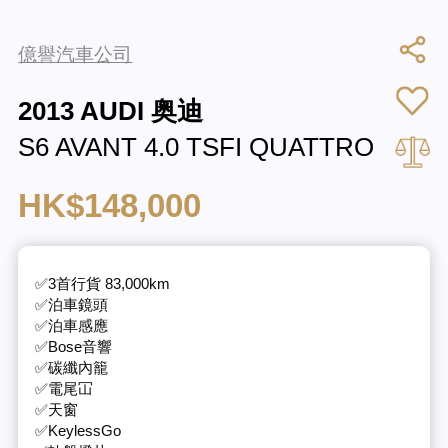
億譽汽車公司
2013 AUDI 奥迪
S6 AVANT 4.0 TSFI QUATTRO
HK$148,000
✅3首行貨 83,000km
✅泊車鏡頭
✅泊車感應
✅Bose音響
✅碳纖內籠
✅電尾冚
✅天窗
✅KeylessGo