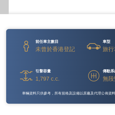
前任車主數目
車型
未曾於香港登記
旅行
引擎容量
傳動系
1,797 c.c.
無段
車輛資料只供參考，所有規格及設備以原廠及代理公佈資