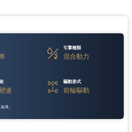
引擎種類
車
混合動力
統
驅動形式
變速
前輪驅動
料為準。