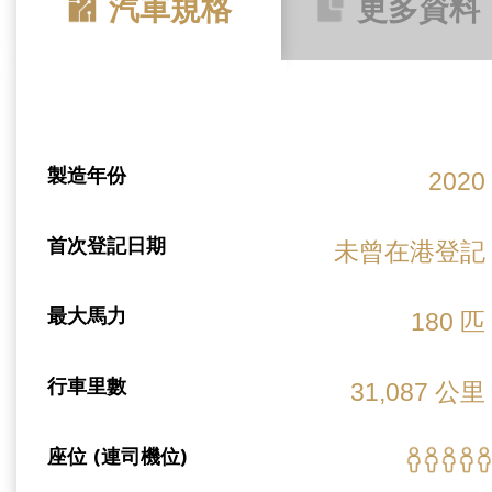
汽車規格
更多資料
製造年份
2020
首次登記日期
未曾在港登記
最大馬力
180 匹
行車里數
31,087 公里
座位 (連司機位)