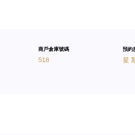
商戶倉庫號碼
預約
518
星