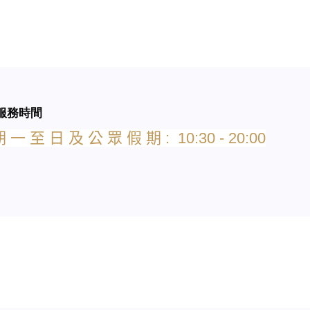
服務時間
期
一
至
日
及
公
眾
假
期
: 10:30 - 20:00