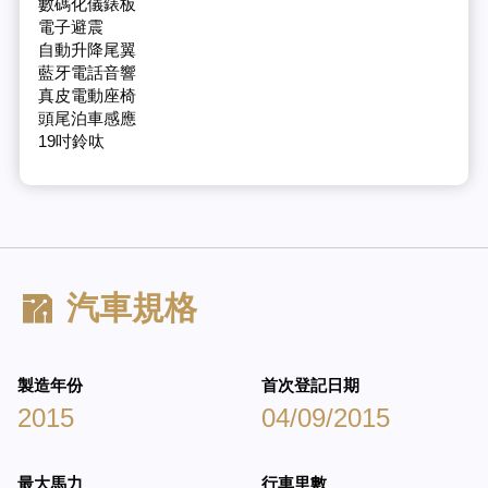
數碼化儀錶板
電子避震
自動升降尾翼
藍牙電話音響
真皮電動座椅
頭尾泊車感應
19吋鈴呔
汽車規格
製造年份
首次登記日期
2015
04/09/2015
最大馬力
行車里數