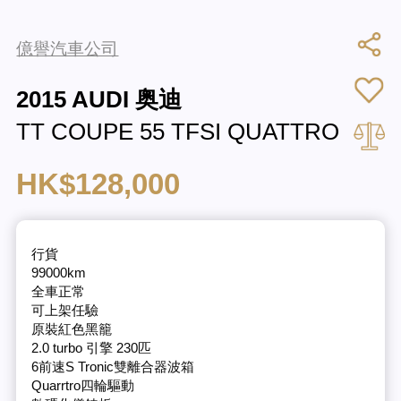
億譽汽車公司
2015 AUDI 奥迪
TT COUPE 55 TFSI QUATTRO
HK$128,000
行貨
99000km
全車正常
可上架任驗
原裝紅色黑籠
2.0 turbo 引擎 230匹
6前速S Tronic雙離合器波箱
Quarrtro四輪驅動