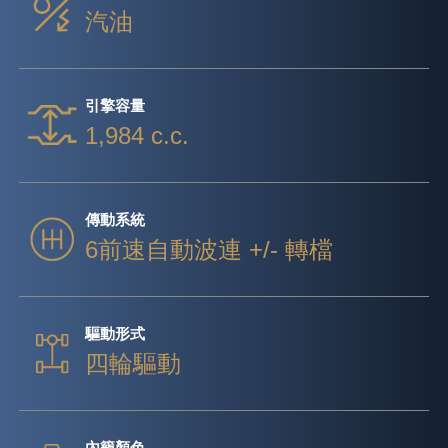
汽油
引擎容量
1,984 c.c.
傳動系統
6前速自動波連 +/- 轉檔
驅動形式
四輪驅動