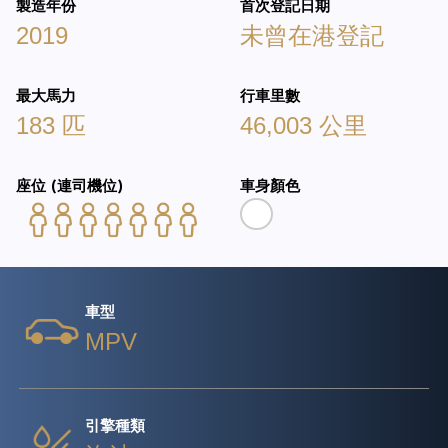
製造年份
首次登記日期
2019
未曾在港登記
最大馬力
行車里數
183 匹
46,003 公里
座位 (連司機位)
車身顏色
車型
MPV
引擎種類