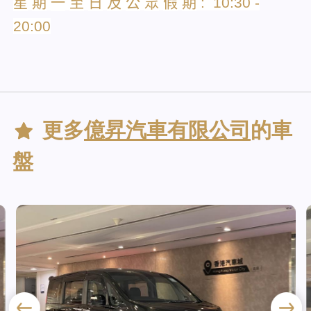
星
期
一
至
日
及
公
眾
假
期
: 10:30 -
20:00
更多
億昇汽車有限公司
的車
盤