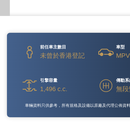
前任車主數目
車型
未曾於香港登記
MP
引擎容量
傳動系
1,496 c.c.
無段
車輛資料只供參考，所有規格及設備以原廠及代理公佈資