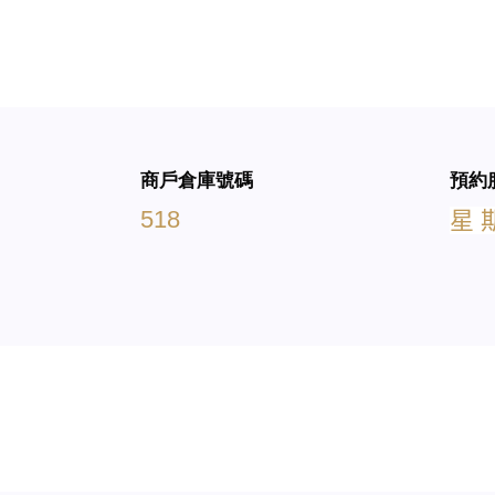
商戶倉庫號碼
預約
518
星