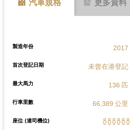
汽車規格
更多資料
製造年份
2017
首次登記日期
未曾在港登記
最大馬力
136 匹
行車里數
66,389 公里
座位 (連司機位)