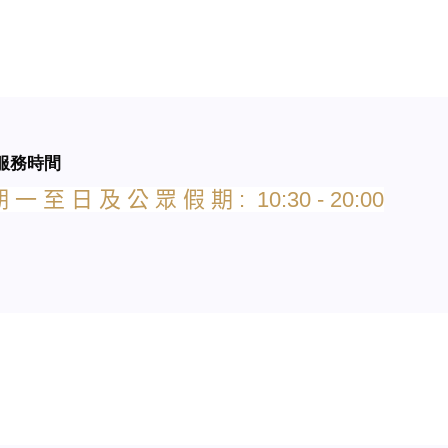
服務時間
期
一
至
日
及
公
眾
假
期
: 10:30 - 20:00