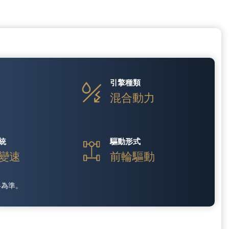
引擎種類
V
混合動力
統
驅動形式
變速
前輪驅動
料為準。