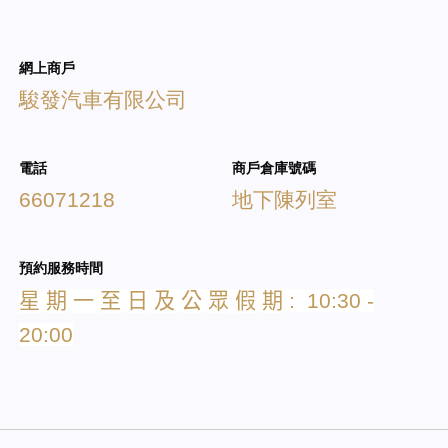
網上商戶
駿發汽車有限公司
電話
商戶倉庫號碼
66071218
地下陳列室
預約服務時間
星
期
一
至
日
及
公
眾
假
期
: 10:30 -
20:00