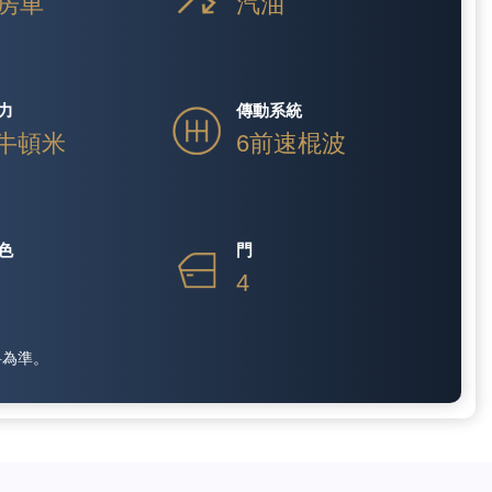
房車
汽油
力
傳動系統
 牛頓米
6前速棍波
色
門
4
料為準。