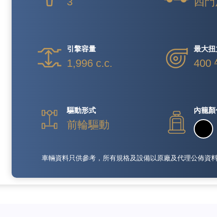
3
四門
引擎容量
最大扭
1,996 c.c.
400
驅動形式
內籠顏
前輪驅動
車輛資料只供參考，所有規格及設備以原廠及代理公佈資