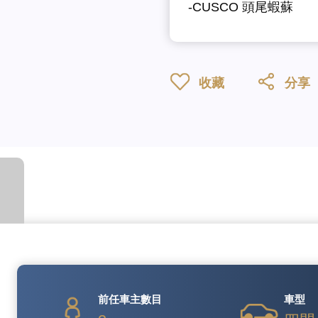
-CUSCO 頭尾蝦蘇
收藏
分享
前任車主數目
車型