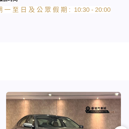
期
一
至
日
及
公
眾
假
期
: 10:30 - 20:00