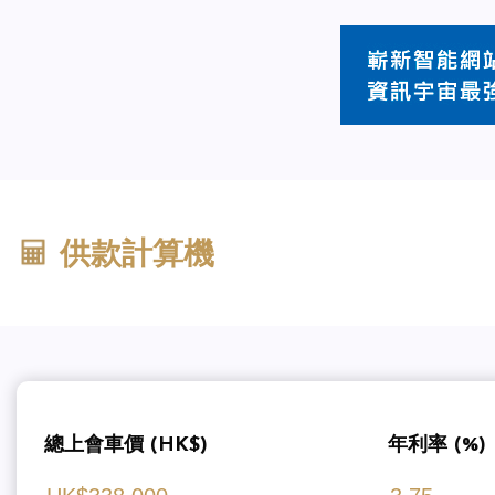
供款計算機
總上會車價 (HK$)
年利率 (%)