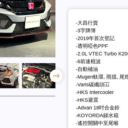
-大昌行貨
-3字牌簿
-2019年首次登記
-透明啞色PPF
-2.0L VTEC Turbo K
-6前速棍波
-自動補油
-Mugen軚環, 雨擋, 尾
-Varis碳纖頭冚
-HKS Intercooler
-HKS避震
-Advan 18吋合金鈴
-KOYORDA銻水箱
-遙控開關中至尾喉