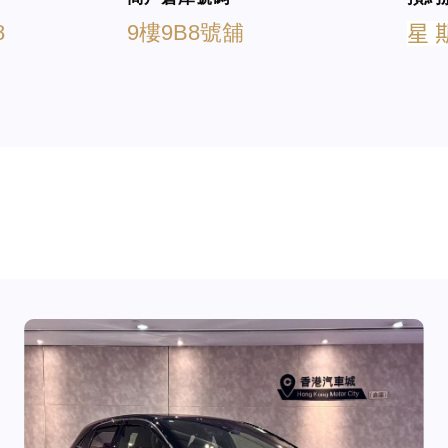
8
9樓9B8號舖
星