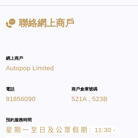
聯絡網上商戶
網上商戶
Autopop Limited
電話
商戶倉庫號碼
91856090
521A , 523B
預約服務時間
星
期
一
至
日
及
公
眾
假
期
: 11:30 -