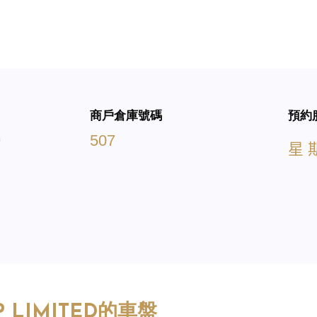
商戶倉庫號碼
預約
9
507
星
 LIMITED
的車盤