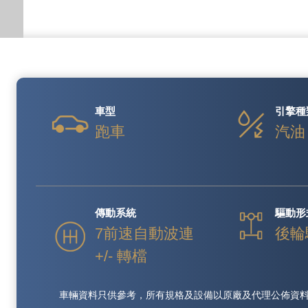
車型
引擎種
跑車
汽油
傳動系統
驅動形
7前速自動波連
後輪
+/- 轉檔
車輛資料只供參考，所有規格及設備以原廠及代理公佈資