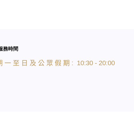
服務時間
期
一
至
日
及
公
眾
假
期
: 10:30 - 20:00