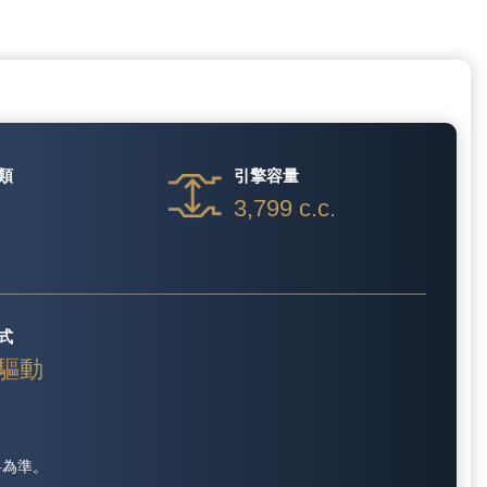
類
引擎容量
3,799 c.c.
式
驅動
料為準。