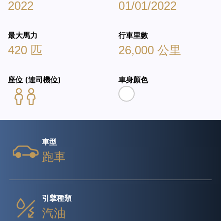
2022
01/01/2022
最大馬力
行車里數
420 匹
26,000 公里
座位 (連司機位)
車身顏色
車型
跑車
引擎種類
汽油