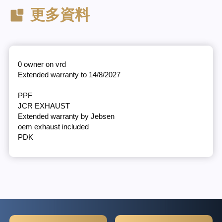
更多資料
0 owner on vrd
Extended warranty to 14/8/2027
PPF
JCR EXHAUST
Extended warranty by Jebsen
oem exhaust included
PDK