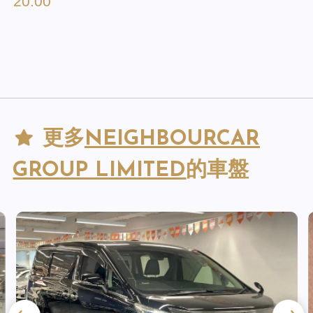
20:00
更多
NEIGHBOURCAR
GROUP LIMITED
的車盤