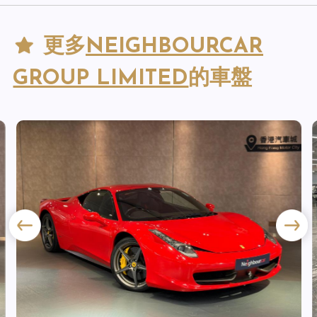
更多
NEIGHBOURCAR
GROUP LIMITED
的車盤