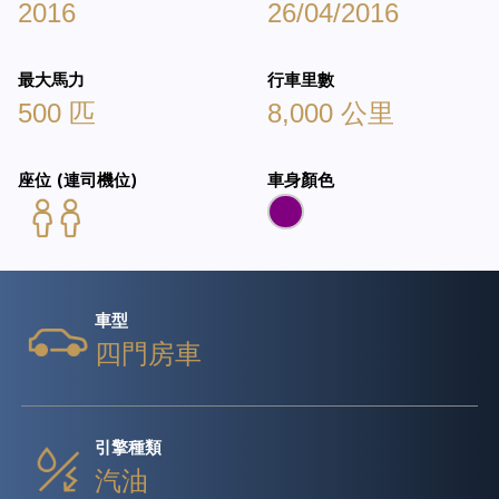
2016
26/04/2016
最大馬力
行車里數
500 匹
8,000 公里
座位 (連司機位)
車身顏色
車型
四門房車
引擎種類
汽油