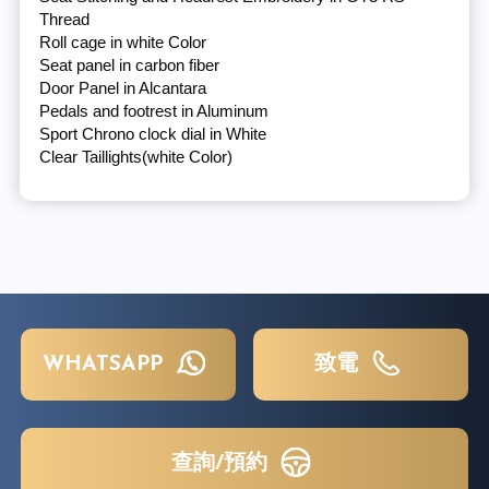
Thread
Roll cage in white Color
Seat panel in carbon fiber
Door Panel in Alcantara
Pedals and footrest in Aluminum
Sport Chrono clock dial in White
Clear Taillights(white Color)
WHATSAPP
致電
查詢/預約