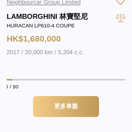
Neighbourcar Group Limited
LAMBORGHINI 林寶堅尼
HURACAN LP610-4 COUPE
HK$1,680,000
2017 / 20,000 km / 5,204 c.c.
1
/ 20
更多車盤