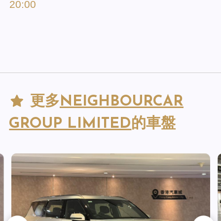
20:00
更多
NEIGHBOURCAR
GROUP LIMITED
的車盤