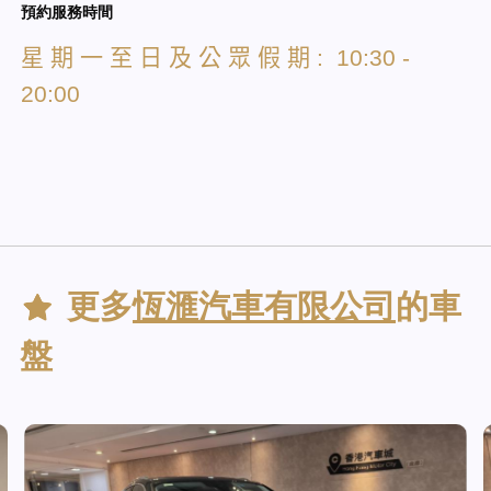
預約服務時間
星
期
一
至
日
及
公
眾
假
期
: 10:30 -
20:00
更多
恆滙汽車有限公司
的車
盤