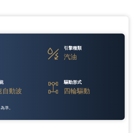
引擎種類
汽油
統
驅動形式
速自動波
四輪驅動
料為準。