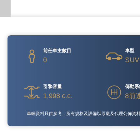
前任車主數目
車型
0
SUV
引擎容量
傳動系
1,998 c.c.
8前
車輛資料只供參考，所有規格及設備以原廠及代理公佈資