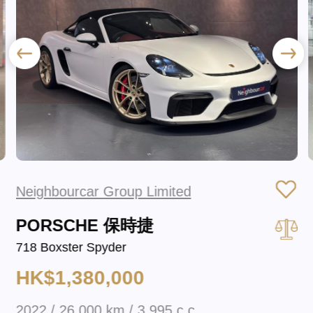
Neighbourcar Group Limited
PORSCHE 保時捷
718 Boxster Spyder
HK$1,380,000
2022 / 26,000 km / 3,995 c.c.