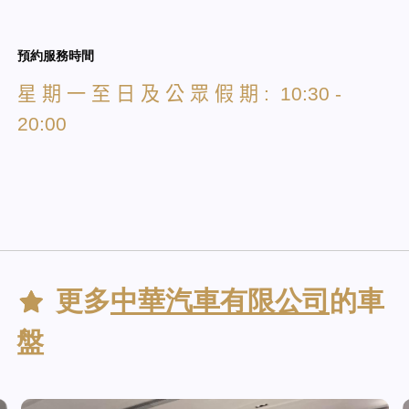
預約服務時間
星
期
一
至
日
及
公
眾
假
期
: 10:30 -
20:00
更多
中華汽車有限公司
的車
盤