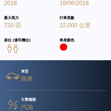
2018
18/06/2018
最大馬力
行車里數
720 匹
22,000 公里
座位 (連司機位)
車身顏色
車型
跑車
引擎種類
汽油