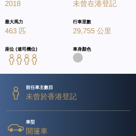
2018
未曾在港登記
最大馬力
行車里數
463 匹
29,755 公里
座位 (連司機位)
車身顏色
前任車主數目
未曾於香港登記
車型
開篷車