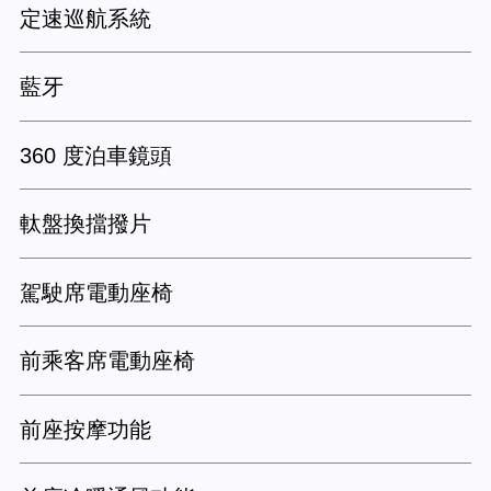
定速巡航系統
藍牙
360 度泊車鏡頭
軚盤換擋撥片
駕駛席電動座椅
前乘客席電動座椅
前座按摩功能