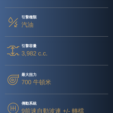
引擎種類
汽油
引擎容量
3,982 c.c.
最大扭力
700 牛頓米
傳動系統
9前速自動波連 +/- 轉檔