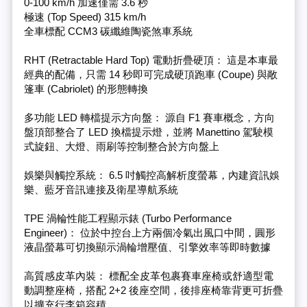
0-100 km/h 加速僅需 3.6 秒
極速 (Top Speed) 315 km/h
全車標配 CCM3 碳纖維陶瓷煞車系統
RHT (Retractable Hard Top) 電動折疊硬頂： 這是本車最
經典的配備，只需 14 秒即可完成硬頂跑車 (Coupe) 與敞
篷車 (Cabriolet) 的形態轉換
多功能 LED 轉檔提示方向盤： 源自 F1 賽車概念，方向
盤頂部整合了 LED 換檔提示燈，並將 Manettino 駕駛模
式旋鈕、大燈、雨刷等控制整合於方向盤上
娛樂與觸控系統： 6.5 吋觸控高解析度螢幕，內建資訊娛
樂、藍牙音訊連接及衛星導航系統
TPE 渦輪性能工程顯示錶 (Turbo Performance
Engineer)： 位於中控台上方兩個冷氣出風口中間，圓形
液晶螢幕可切換顯示渦輪增壓值、引擎效率等即時數據
高質感皮革內裝： 標配全皮革包裹賽車座椅或舒適型電
動調整座椅，搭配 2+2 後座空間，後排座椅靠背更可折疊
以擴充行李箱容積