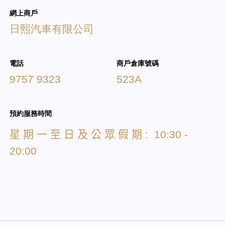
網上商戶
日熙汽車有限公司
電話
商戶倉庫號碼
9757 9323
523A
預約服務時間
星
期
一
至
日
及
公
眾
假
期
: 10:30 -
20:00