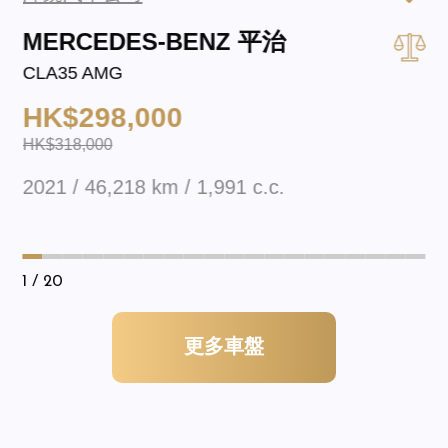
MERCEDES-BENZ 平治
CLA35 AMG
HK$298,000
HK$318,000
2021 / 46,218 km / 1,991 c.c.
1
/ 20
更多車盤