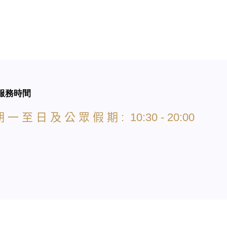
服務時間
期
一
至
日
及
公
眾
假
期
: 10:30 - 20:00