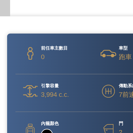
前任車主數目
車型
0
跑車
引擎容量
傳動系
3,994 c.c.
7前
內籠顏色
門
2