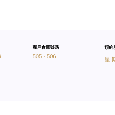
商戶倉庫號碼
預約
9
505 - 506
星