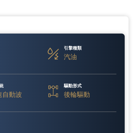
引擎種類
汽油
統
驅動形式
速自動波
後輪驅動