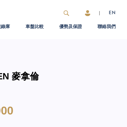
|
EN
紀錄庫
車盤比較
優勢及保證
聯絡我們
REN 麥拿倫
000