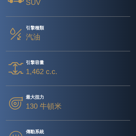
SUV
引擎種類
汽油
引擎容量
1,462 c.c.
最大扭力
130 牛頓米
傳動系統