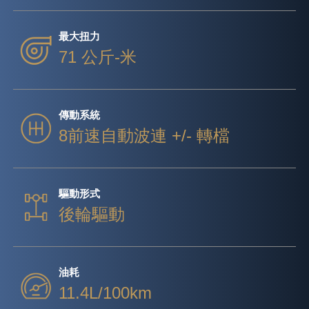
最大扭力
71 公斤-米
傳動系統
8前速自動波連 +/- 轉檔
驅動形式
後輪驅動
油耗
11.4L/100km