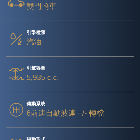
雙門轎車
引擎種類
汽油
引擎容量
5,935 c.c.
傳動系統
6前速自動波連 +/- 轉檔
驅動形式