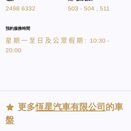
2498 6332
503 - 504 , 511
預約服務時間
星
期
一
至
日
及
公
眾
假
期
: 10:30 -
20:00
更多
恆星汽車有限公司
的車
盤