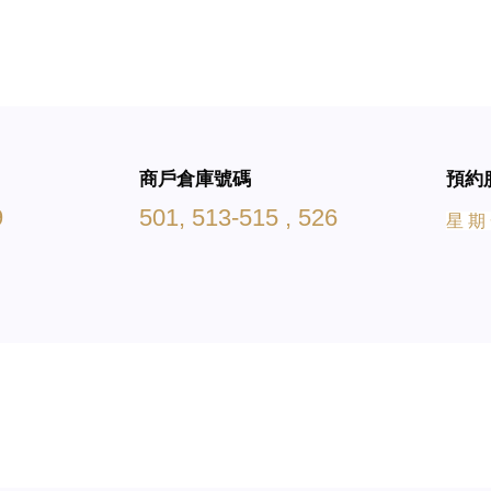
商戶倉庫號碼
預約
9
501, 513-515 , 526
星 期 