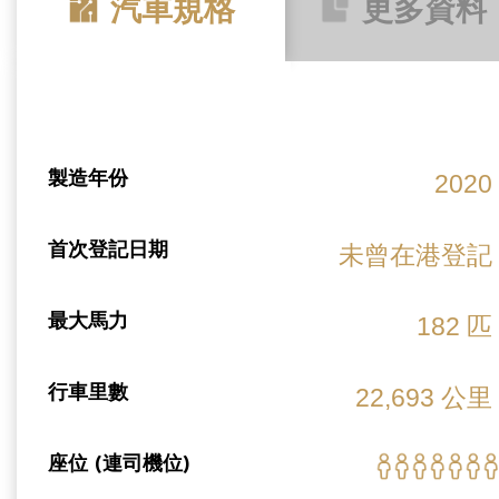
汽車規格
更多資料
製造年份
2020
首次登記日期
未曾在港登記
最大馬力
182 匹
行車里數
22,693 公里
座位 (連司機位)