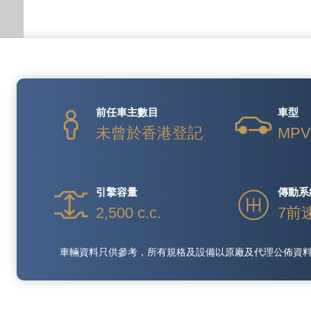
前任車主數目
車型
未曾於香港登記
MP
引擎容量
傳動系
2,500 c.c.
7前
車輛資料只供參考，所有規格及設備以原廠及代理公佈資