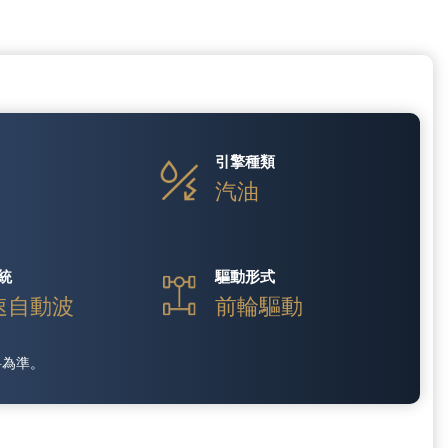
引擎種類
V
汽油
統
驅動形式
速自動波
前輪驅動
料為準。