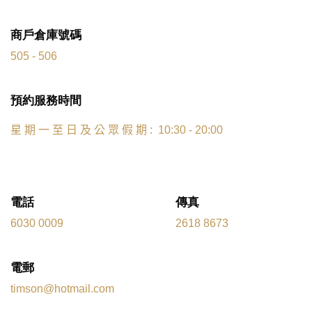
商戶倉庫號碼
505 - 506
預約服務時間
星
期
一
至
日
及
公
眾
假
期
: 10:30 - 20:00
電話
傳真
6030 0009
2618 8673
電郵
timson@hotmail.com