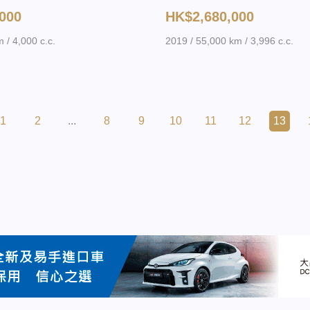
000
HK$2,680,000
 / 4,000 c.c.
2019 / 55,000 km / 3,996 c.c.
1
2
...
8
9
10
11
12
13