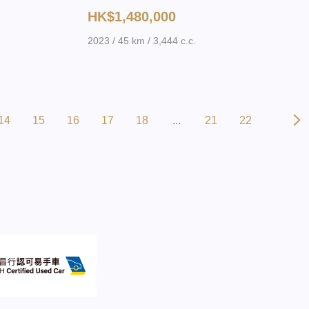
HK$1,480,000
2023 / 45 km / 3,444 c.c.
14
15
16
17
18
...
21
22