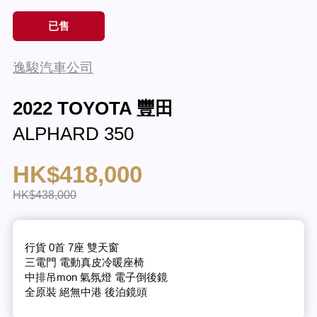
已售
逸駿汽車公司
2022 TOYOTA 豐田
ALPHARD 350
HK$418,000
HK$438,000
行貨 0首 7座 雙天窗
三電門 電動真皮冷暖座椅
中排吊mon 氣氛燈 電子倒後鏡
全原裝 絕無中港 後泊鏡頭