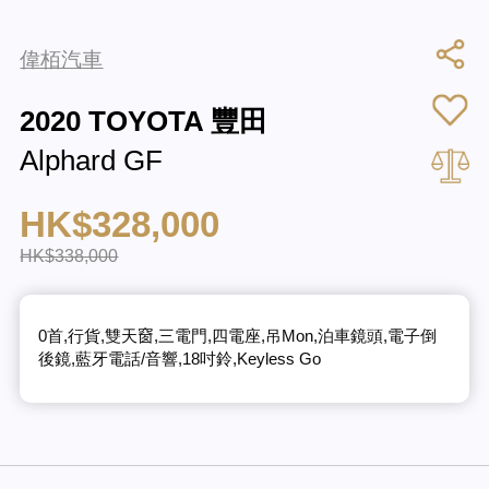
偉栢汽車
2020 TOYOTA 豐田
Alphard GF
HK$328,000
HK$338,000
0首,行貨,雙天𥦬,三電門,四電座,吊Mon,泊車鏡頭,電子倒
後鏡,藍牙電話/音響,18吋鈴,Keyless Go