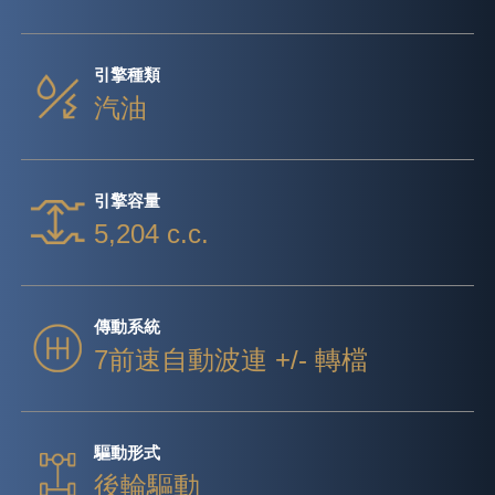
引擎種類
汽油
引擎容量
5,204 c.c.
傳動系統
7前速自動波連 +/- 轉檔
驅動形式
後輪驅動