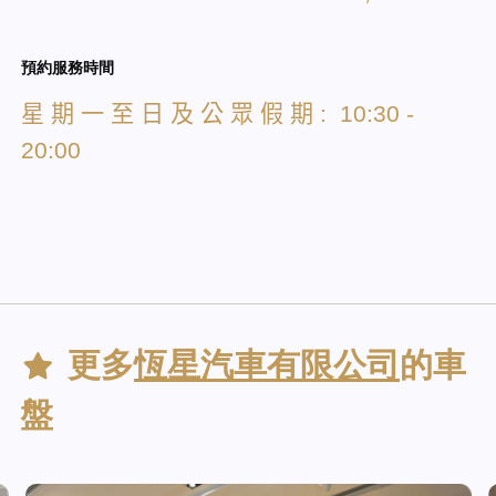
預約服務時間
星
期
一
至
日
及
公
眾
假
期
: 10:30 -
20:00
更多
恆星汽車有限公司
的車
盤