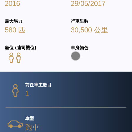
2016
29/05/2017
最大馬力
行車里數
580 匹
30,500 公里
座位 (連司機位)
車身顏色
前任車主數目
1
車型
跑車