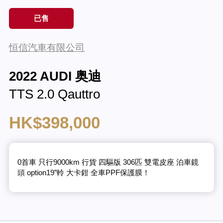
已售
恒信汽車有限公司
2022 AUDI 奥迪
TTS 2.0 Qauttro
HK$398,000
0首車 只行9000km 行貨 四驅版 306匹 雙電皮座 泊車鏡
頭 option19”軨 大卡鉗 全車PPF保護膜！