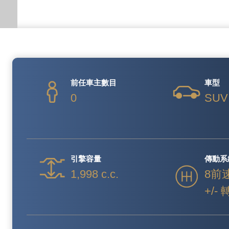
前任車主數目
車型
0
SUV
引擎容量
傳動系
1,998 c.c.
8前
+/-