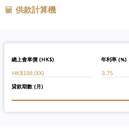
供款計算機
總上會車價 (HK$)
年利率 (%)
貸款期數 (月)