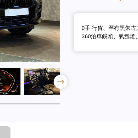
0手 行貨、罕有黑朱古
360泊車鏡頭、氣氛