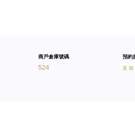
商戶倉庫號碼
預約
524
星 期 