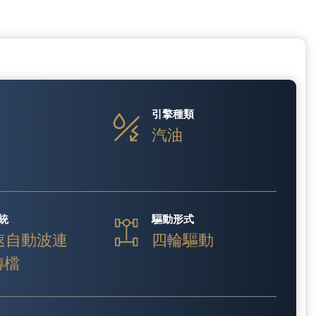
引擎種類
汽油
統
驅動形式
速自動波連
四輪驅動
 轉檔