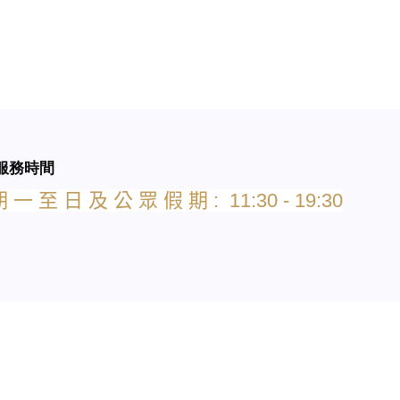
服務時間
期
一
至
日
及
公
眾
假
期
: 11:30 - 19:30