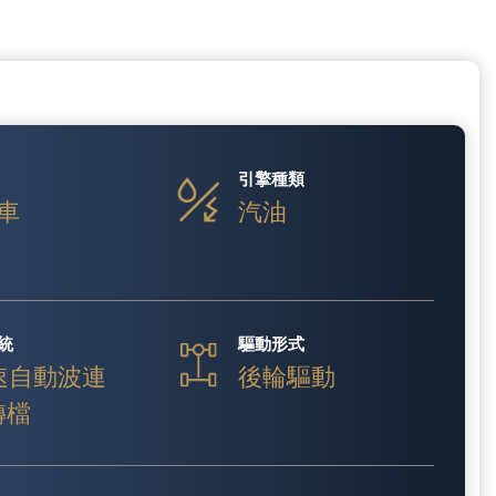
引擎種類
車
汽油
統
驅動形式
速自動波連
後輪驅動
 轉檔