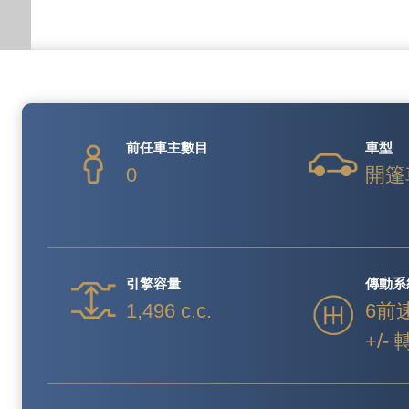
前任車主數目
車型
0
開篷
引擎容量
傳動系
1,496 c.c.
6前
+/-