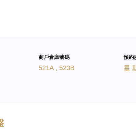
商戶倉庫號碼
預約
521A , 523B
星
盤