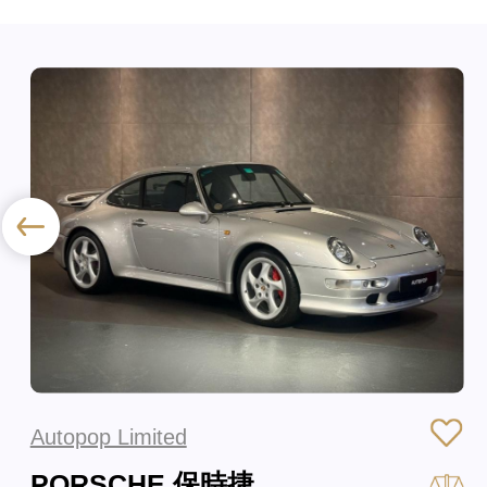
Autopop Limited
PORSCHE 保時捷