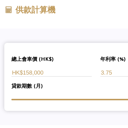
供款計算機
總上會車價 (HK$)
年利率 (%)
貸款期數 (月)