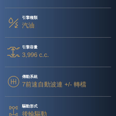
引擎種類
汽油
引擎容量
3,996 c.c.
傳動系統
7前速自動波連 +/- 轉檔
驅動形式
後輪驅動