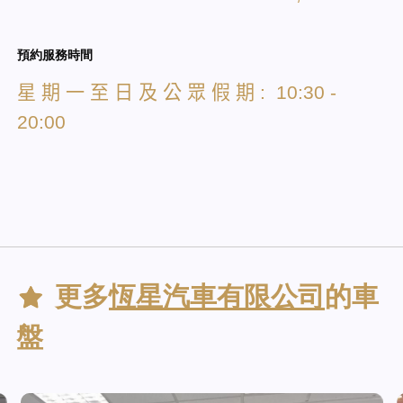
預約服務時間
星
期
一
至
日
及
公
眾
假
期
: 10:30 -
20:00
更多
恆星汽車有限公司
的車
盤