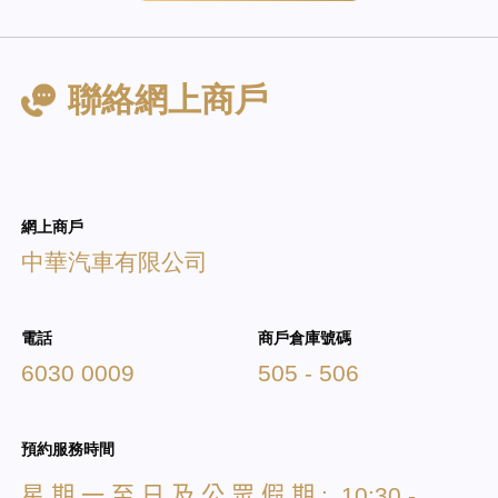
聯絡網上商戶
網上商戶
中華汽車有限公司
電話
商戶倉庫號碼
6030 0009
505 - 506
預約服務時間
星
期
一
至
日
及
公
眾
假
期
: 10:30 -