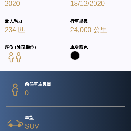
2020
18/12/2020
最大馬力
行車里數
234 匹
24,000 公里
座位 (連司機位)
車身顏色
前任車主數目
0
車型
SUV