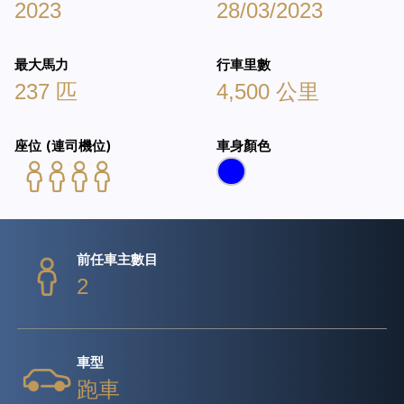
2023
28/03/2023
最大馬力
行車里數
237 匹
4,500 公里
座位 (連司機位)
車身顏色
前任車主數目
2
車型
跑車