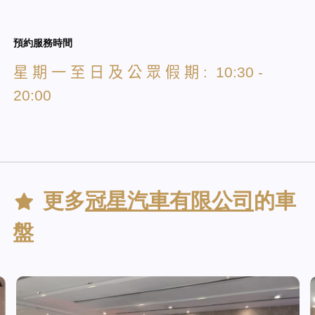
預約服務時間
星
期
一
至
日
及
公
眾
假
期
: 10:30 -
20:00
更多
冠星汽車有限公司
的車
盤