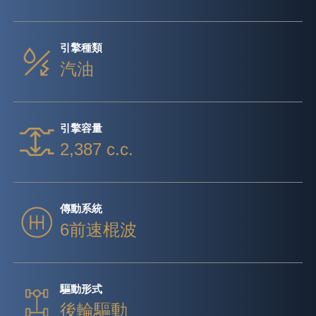
引擎種類
汽油
引擎容量
2,387 c.c.
傳動系統
6前速棍波
驅動形式
後輪驅動