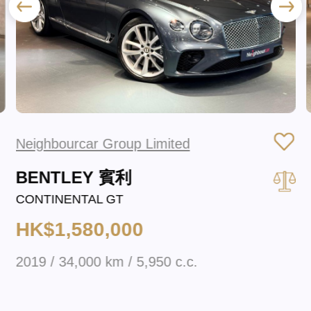
Neighbourcar Group Limited
BENTLEY 賓利
CONTINENTAL GT
HK$1,580,000
2019 / 34,000 km / 5,950 c.c.