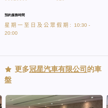
預約服務時間
星
期
一
至
日
及
公
眾
假
期
: 10:30 -
20:00
更多
冠星汽車有限公司
的車
盤