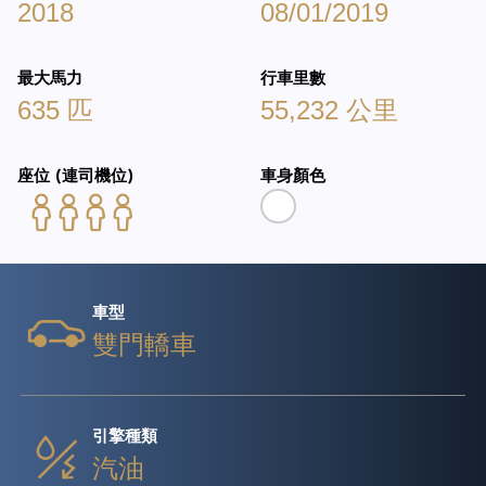
2018
08/01/2019
最大馬力
行車里數
635 匹
55,232 公里
座位 (連司機位)
車身顏色
車型
雙門轎車
引擎種類
汽油