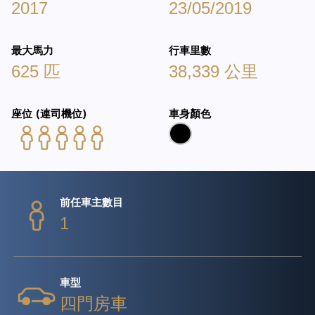
2017
23/05/2019
最大馬力
行車里數
625 匹
38,339 公里
座位 (連司機位)
車身顏色
前任車主數目
1
車型
四門房車