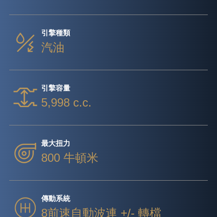
引擎種類
汽油
引擎容量
5,998 c.c.
最大扭力
800 牛頓米
傳動系統
8前速自動波連 +/- 轉檔