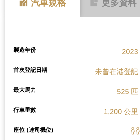
汽車規格
更多資料
製造年份
2023
首次登記日期
未曾在港登記
最大馬力
525 匹
行車里數
1,200 公里
座位 (連司機位)