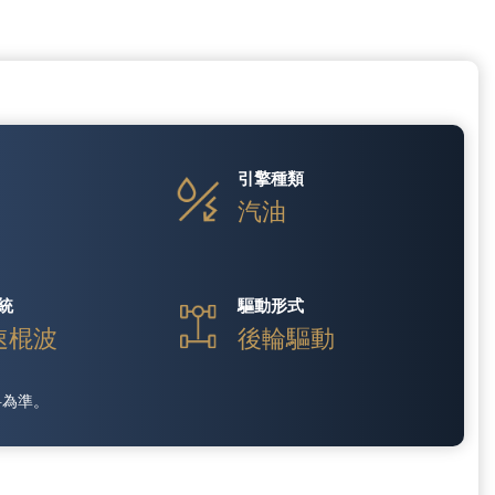
引擎種類
汽油
統
驅動形式
速棍波
後輪驅動
料為準。