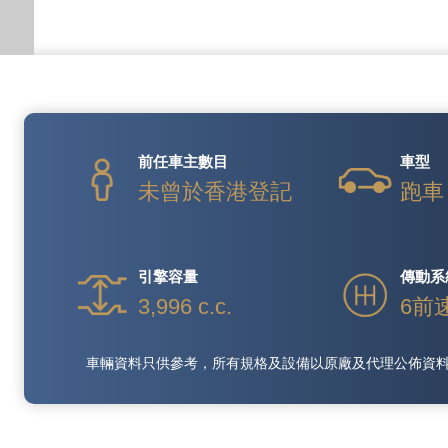
前任車主數目
車型
未曾於香港登記
跑車
引擎容量
傳動系
3,996 c.c.
6前
車輛資料只供參考，所有規格及設備以原廠及代理公佈資