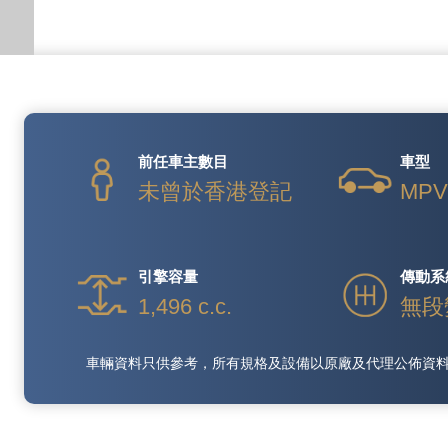
前任車主數目
車型
未曾於香港登記
MP
引擎容量
傳動系
1,496 c.c.
無段
車輛資料只供參考，所有規格及設備以原廠及代理公佈資