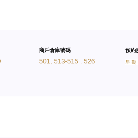
商戶倉庫號碼
預約
9
501, 513-515 , 526
星 期 