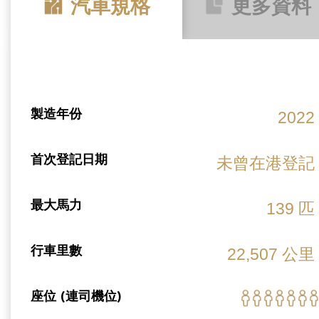
汽車規格
更多資料
製造年份
2022
首次登記日期
未曾在港登記
最大馬力
139 匹
行車里數
22,507 公里
座位 (連司機位)