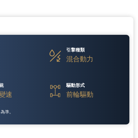
引擎種類
V
混合動力
統
驅動形式
變速
前輪驅動
料為準。