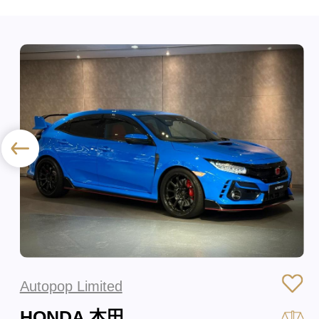
Autopop Limited
HONDA 本田