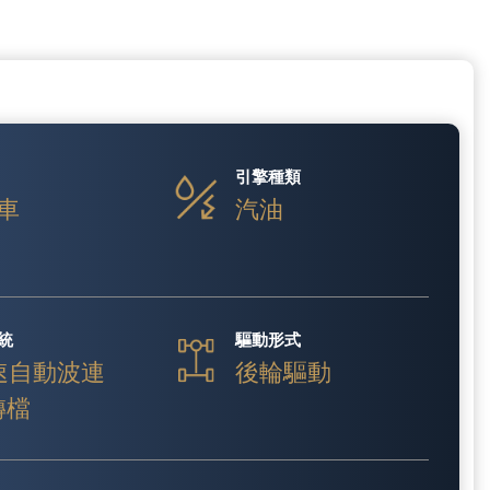
引擎種類
車
汽油
統
驅動形式
速自動波連
後輪驅動
 轉檔