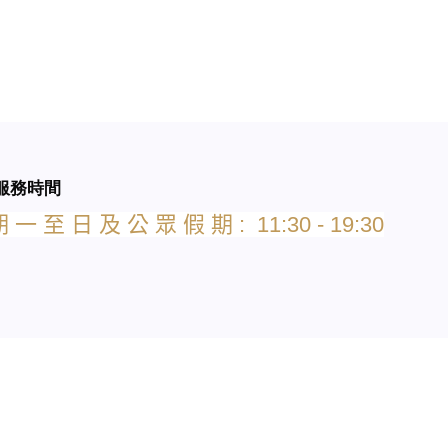
服務時間
期
一
至
日
及
公
眾
假
期
: 11:30 - 19:30