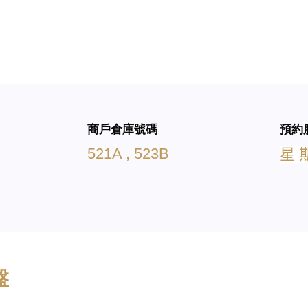
商戶倉庫號碼
預約
521A , 523B
星
盤