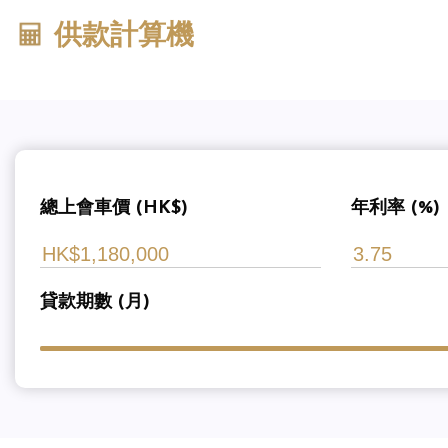
供款計算機
總上會車價 (HK$)
年利率 (%)
貸款期數 (月)