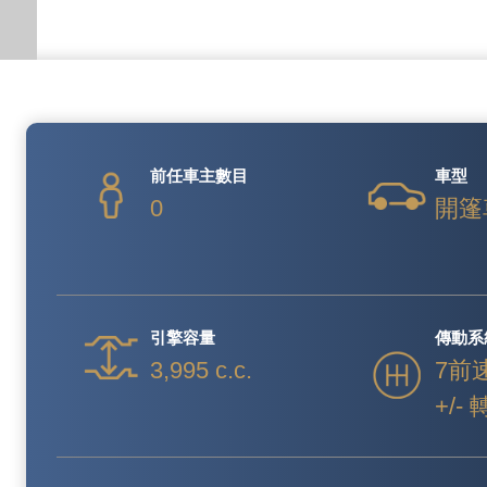
前任車主數目
車型
0
開篷
引擎容量
傳動系
3,995 c.c.
7前
+/-