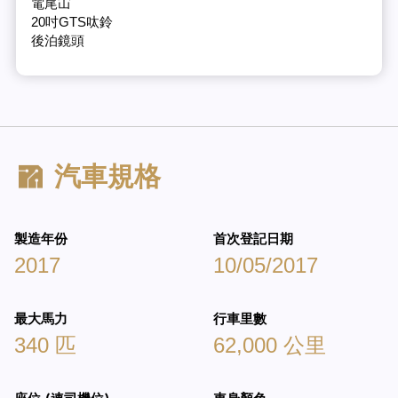
電尾冚
20吋GTS呔鈴
後泊鏡頭
汽車規格
製造年份
首次登記日期
2017
10/05/2017
最大馬力
行車里數
340 匹
62,000 公里